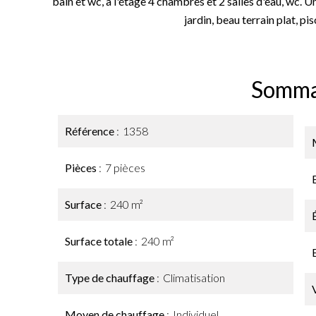
bain et wc, à l'étage 4 chambres et 2 salles d'eau, wc.
jardin, beau terrain plat, pi
Somma
Référence
1358
Pièces
7 pièces
Surface
240 m²
Surface totale
240 m²
Type de chauffage
Climatisation
Moyen de chauffage
Individuel