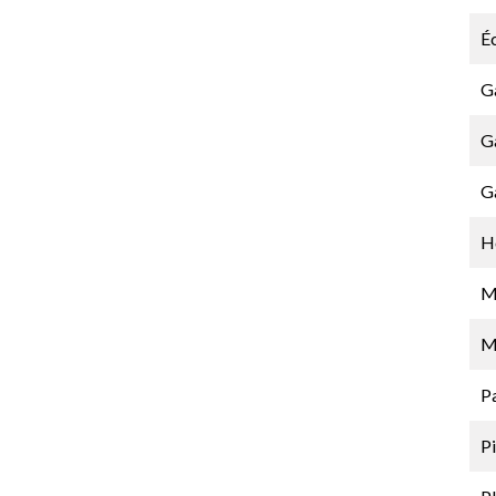
É
G
G
G
Hô
M
M
Pa
Pi