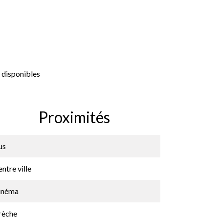
 disponibles
Proximités
us
ntre ville
inéma
rèche