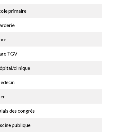
cole primaire
arderie
are
are TGV
pital/clinique
édecin
er
lais des congrès
scine publique