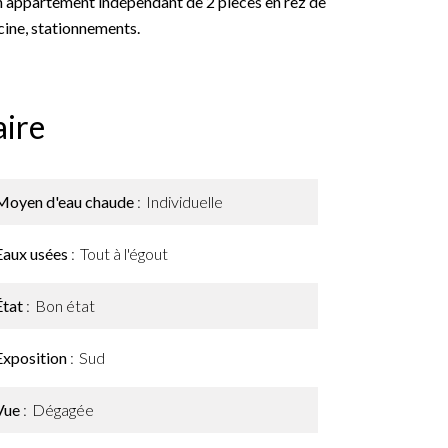
 Un appartement indépendant de 2 pièces en rez de
scine, stationnements.
ire
Moyen d'eau chaude
Individuelle
Eaux usées
Tout à l'égout
État
Bon état
Exposition
Sud
Vue
Dégagée