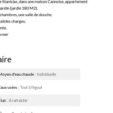
ée Stanislas, dans une maison Cannoise, appartement
jardin (jardin 180 M2).
 chambres, une salle de douche.
faibles charges.
ente.
a mer
ire
Moyen d'eau chaude
Individuelle
Eaux usées
Tout à l'égout
État
À rafraîchir