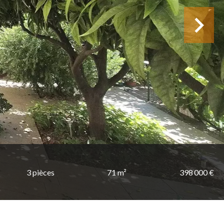
3 pièces
71 m²
398 000 €